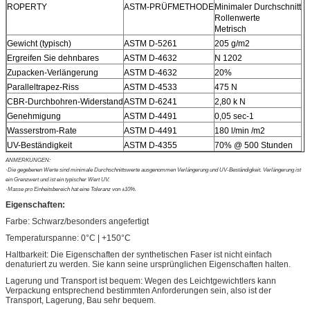
ROPERTY
ASTM-PRÜFMETHODE
Minimaler Durchschnitt
Rollenwerte
Metrisch
Gewicht (typisch)
ASTM D-5261
205 g/m2
Ergreifen Sie dehnbares
ASTM D-4632
N 1202
Zupacken-Verlängerung
ASTM D-4632
20%
Paralleltrapez-Riss
ASTM D-4533
475 N
CBR-Durchbohren-Widerstand
ASTM D-6241
2,80 k N
Genehmigung
ASTM D-4491
0,05 sec-1
Wasserstrom-Rate
ASTM D-4491
180 l/min /m2
UV-Beständigkeit
ASTM D-4355
70% @ 500 Stunden
ANMERKUNGEN:
·Die gegebenen Werte sind minimale Durchschnittswerte ausgenommen Verlängerung und UV-Beständigkeit. Verlängerung ist
ein Grenzwert und ist ein typischer Wert UV.
·Masse pro Einheitsbereich hat eine Toleranz von ±10%.
Eigenschaften:
Farbe: Schwarz/besonders angefertigt
Temperaturspanne: 0°C | +150°C
Haltbarkeit: Die Eigenschaften der synthetischen Faser ist nicht einfach
denaturiert zu werden. Sie kann seine ursprünglichen Eigenschaften halten.
Lagerung und Transport ist bequem: Wegen des Leichtgewichtlers kann
Verpackung entsprechend bestimmten Anforderungen sein, also ist der
Transport, Lagerung, Bau sehr bequem.