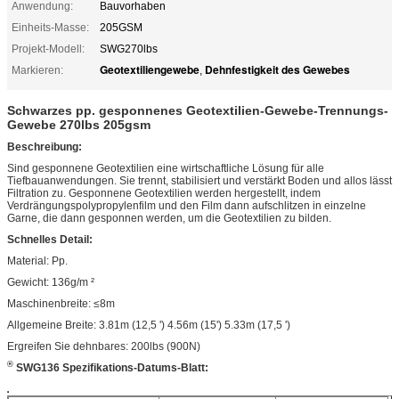
Anwendung:
Bauvorhaben
Einheits-Masse:
205GSM
Projekt-Modell:
SWG270lbs
Geotextiliengewebe
Dehnfestigkeit des Gewebes
Markieren:
,
Schwarzes pp. gesponnenes Geotextilien-Gewebe-Trennungs-
Gewebe 270lbs 205gsm
Beschreibung:
Sind gesponnene Geotextilien eine wirtschaftliche Lösung für alle
Tiefbauanwendungen. Sie trennt, stabilisiert und verstärkt Boden und allos lässt
Filtration zu. Gesponnene Geotextilien werden hergestellt, indem
Verdrängungspolypropylenfilm und den Film dann aufschlitzen in einzelne
Garne, die dann gesponnen werden, um die Geotextilien zu bilden.
Schnelles Detail:
Material: Pp.
Gewicht: 136g/m ²
Maschinenbreite: ≤8m
Allgemeine Breite: 3.81m (12,5 ')
4.56m (15')
5.33m (17,5 ')
Ergreifen Sie dehnbares
: 200lbs (900N)
®
SWG136 Spezifikations-Datums-Blatt: