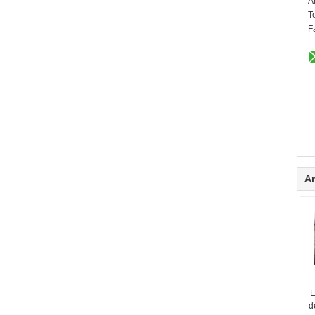
A
T
F
A
E
d