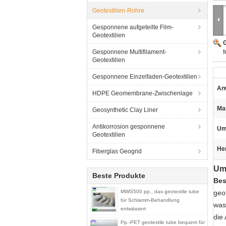
Geotextilien-Rohre
Gesponnene aufgeteilte Film-
Geotextilien
G
Gesponnene Multifilament-
Geotextilien
Gesponnene Einzelfaden-Geotextilien
An
HDPE Geomembrane-Zwischenlage
Mat
Geosynthetic Clay Liner
Antikorrosion gesponnene
Um
Geotextilien
He
Fiberglas Geogrid
Umf
Beste Produkte
Bes
MWG500 pp., das geotextile tube
geo
für Schlamm-Behandlung
was
entwässert
die
Pp.-PET geotextile tube bequem für