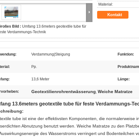
Material:
Kontakt
roßes Bild :
Umfang 13.6meters geotextile tube für
feste Verdammungs-Technik
wendung:
Verdammung|Steigung
Funktion:
erial:
Pp.
Produktnam
fang:
13,6 Meter
Länge:
Geotextilienrohrentwässerung
Weiche Matratze
rvorheben:
,
ang 13.6meters geotextile tube für feste Verdammungs-Te
chreibung:
textile tube ist eine der effektivsten Komponenten, die normalerweise i
serdichten Abnutzung benutzt werden. Weiche Matratze zu den Platzb
 Auswirkungsenergie des Wasserstroms verringert und Bodenteilchen vo