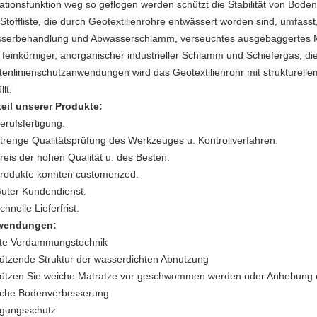
rationsfunktion weg so geflogen werden schützt die Stabilität von Boden
Stoffliste, die durch Geotextilienrohre entwässert worden sind, umfasst,
serbehandlung und Abwasserschlamm, verseuchtes ausgebaggertes Materi
 feinkörniger, anorganischer industrieller Schlamm und Schiefergas, die
tenlinienschutzanwendungen wird das Geotextilienrohr mit strukturelle
llt.
teil unserer Produkte:
erufsfertigung.
Strenge Qualitätsprüfung des Werkzeuges u. Kontrollverfahren.
Preis der hohen Qualität u. des Besten.
Produkte konnten customerized.
Guter Kundendienst.
chnelle Lieferfrist.
wendungen:
te Verdammungstechnik
ützende Struktur der wasserdichten Abnutzung
ützen Sie weiche Matratze vor geschwommen werden oder Anhebung 
che Bodenverbesserung
igungsschutz