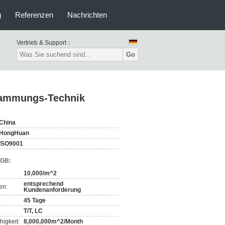
g
Referenzen
Nachrichten
Vertrieb & Support：
Go
rdammungs-Technik
China
HongHuan
ISO9001
AGB:
10,000/m^2
entsprechend
en:
Kundenanforderung
45 Tage
T/T, LC
igkeit:
8,000,000m^2/Month