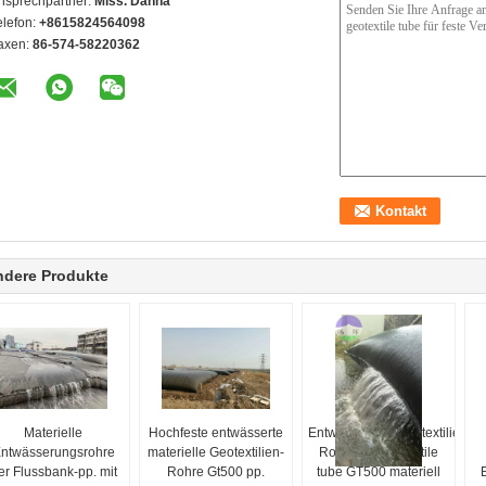
nsprechpartner:
Miss. Danna
elefon:
+8615824564098
axen:
86-574-58220362
ndere Produkte
Materielle
Hochfeste entwässerte
Entwässerungsgeotextilien-
ntwässerungsrohre
materielle Geotextilien-
Rohre pp. geotextile
er Flussbank-pp. mit
Rohre Gt500 pp.
tube GT500 materiell