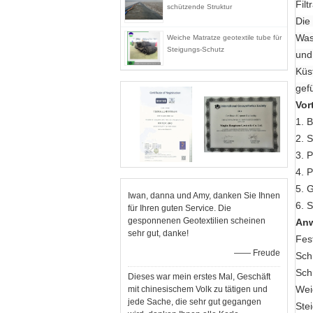
Filt
schützende Struktur
Die 
Was
Weiche Matratze geotextile tube für
Steigungs-Schutz
und
Küs
gefü
Vor
1. B
2. 
3. 
4. 
5. 
Iwan, danna und Amy, danken Sie Ihnen
6. S
für Ihren guten Service. Die
gesponnenen Geotextilien scheinen
An
sehr gut, danke!
Fes
—— Freude
Sch
Sch
Dieses war mein erstes Mal, Geschäft
Wei
mit chinesischem Volk zu tätigen und
jede Sache, die sehr gut gegangen
Ste