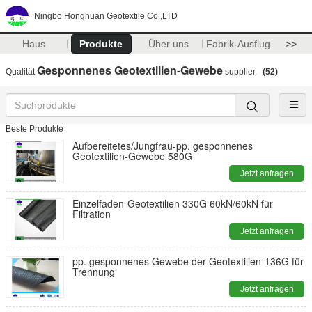
Ningbo Honghuan Geotextile Co.,LTD
Haus
Produkte
Über uns
Fabrik-Ausflug
>>
Gesponnenes Geotextilien-Gewebe
Qualität
supplier.
(52)
Beste Produkte
Aufbereitetes/Jungfrau-pp. gesponnenes
Geotextilien-Gewebe 580G
Jetzt anfragen
Einzelfaden-Geotextilien 330G 60kN/60kN für
Filtration
Jetzt anfragen
pp. gesponnenes Gewebe der Geotextilien-136G für
Trennung
Jetzt anfragen