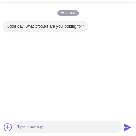
PP-Gewebe-Geotextil für Trennung, Filtration und
Verstärkung
5:22 AM
Kontakt
Good day, what product are you looking for?
1 / 6
Ändern Sie Sprache
German
Nach Hause
|
Über uns
|
Treten Sie mit uns in Verbindung
|
Sitemap
|
Privacy
Policy
Tischplattenansicht
Copyright © 2013 - 2025 Ningbo Honghuan Geotextile Co.,LTD.
All rights reserved.
Plaudern
Referenzen