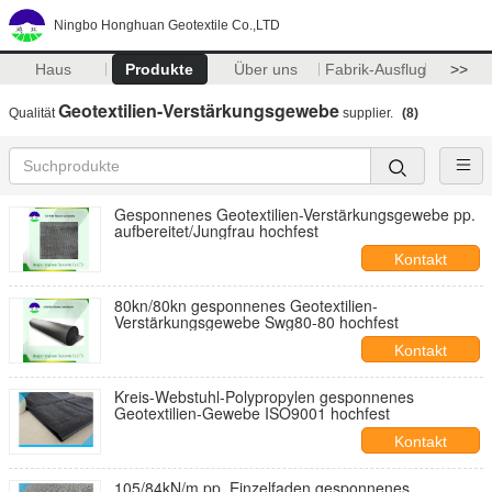
Ningbo Honghuan Geotextile Co.,LTD
Haus
Produkte
Über uns
Fabrik-Ausflug
>>
Geotextilien-Verstärkungsgewebe
Qualität
supplier.
(8)
Gesponnenes Geotextilien-Verstärkungsgewebe pp.
aufbereitet/Jungfrau hochfest
Kontakt
80kn/80kn gesponnenes Geotextilien-
Verstärkungsgewebe Swg80-80 hochfest
Kontakt
Kreis-Webstuhl-Polypropylen gesponnenes
Geotextilien-Gewebe ISO9001 hochfest
Kontakt
105/84kN/m pp. Einzelfaden gesponnenes