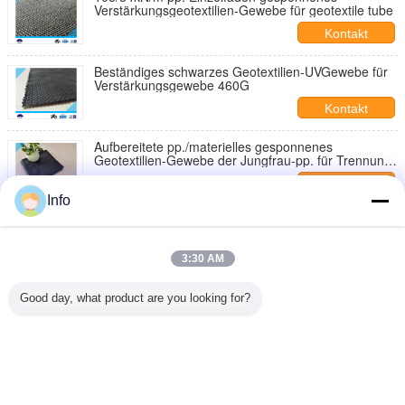
Verstärkungsgeotextilien-Gewebe für geotextile tube
Kontakt
Beständiges schwarzes Geotextilien-UVGewebe für
Verstärkungsgewebe 460G
Kontakt
Aufbereitete pp./materielles gesponnenes
Geotextilien-Gewebe der Jungfrau-pp. für Trennung
580g
Kontakt
Info
200/200kN/m pp. gesponnene Einzelfaden-
Geotextilien für Hafen-Schutz
Kontakt
3:30 AM
80 / Schwarzes 80kN, das gesponnene Einzelfaden-
Good day, what product are you looking for?
Geotextilien-hoch- Hartnäckigkeit entwässert
Kontakt
Ändern Sie Sprache