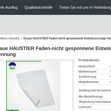
rik-Ausflug
Qualitätskontrolle
Treten Sie mit uns in Verbindun
xtilien-Gewebe
Graue HAUSTIER Faden-nicht gesponnene Entwässerungs-Geot
aue HAUSTIER Faden-nicht gesponnene Entwäss
ennung
Produktdetails:
Herkunftsort:
Markenname:
Zertifizierung:
Modellnummer:
Zahlung und Versand 
Min Bestellmenge:
Verpackung Information
Lieferzeit: