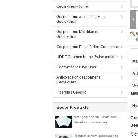
Geotextilien-Rohre
Gesponnene aufgeteilte Film-
Geotextilien
Gesponnene Multifilament-
G
Geotextilien
g
Gesponnene Einzelfaden-Geotextilien
HDPE Geomembrane-Zwischenlage
Mat
Geosynthetic Clay Liner
Art
Antikorrosion gesponnene
Geotextilien
Ver
Fiberglas Geogrid
Mas
He
Beste Produkte
Nicht gesponnene Geotextilien-
Gra
Gewebe-Entwässerung
Bes
Nic
Hochfestes nicht gesponnenes