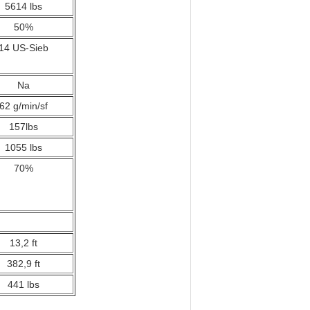
5614 lbs
50%
14 US-Sieb
Na
62 g/min/sf
157lbs
1055 lbs
70%
13,2 ft
382,9 ft
441 lbs