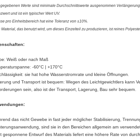
 gegebenen Werte sind minimale Durchschnittswerte ausgenommen Verlängerung u
zwert und ist ein typischer Wert UV.
se pro Einheitsbereich hat eine Toleranz von ±10%.
 Material, das benutzt wird, um dieses Einzelteil zu produzieren, ist reines Polyeste
enschaften:
be: Weiß oder nach Maß
peraturspanne: -60°C | +170°C
chlässigkeit: sie hat hohe Wasserstromrate und kleine Öffnungen.
erung und Transport ist bequem: Wegen des Leichtgewichtlers kann 
orderungen sein, also ist der Transport, Lagerung, Bau sehr bequem.
wendungen:
rend das nicht Gewebe in fast jeder möglicher Stabilisierung, Trennu
sterungsanwendung, sind sie in den Bereichen allgemein am verwendetst
ht gesponnene Entwurf des Materials liefert eine höhere Rate von durch