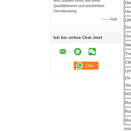
wird, danken Ihnen alle Kerle.
Deh
Qualitätswaren und wunderbare
Dienstleistung.
Ve
—— Piotr
Off
Gr
Ge
Ich bin online Chat Jetzt
Wa
Tra
CB
UV
(%
St
RO
Rol
Ro
Ro
ANM