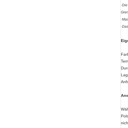
·Die
Gren
·Mas
·Das
Eig
Far
Tem
Dur
Lag
Anf
An
Wäh
Pol
nic