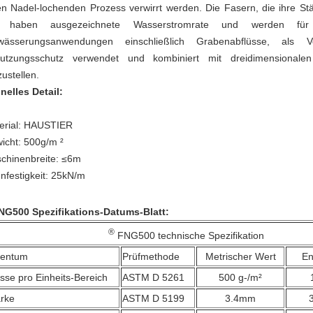
en Nadel-lochenden Prozess verwirrt werden. Die Fasern, die ihre Stär
 haben ausgezeichnete Wasserstromrate und werden für F
wässerungsanwendungen einschließlich Grabenabflüsse, als V
utzungsschutz verwendet und kombiniert mit dreidimensionalen 
ustellen.
nelles Detail:
erial: HAUSTIER
icht: 500g/m ²
chinenbreite: ≤6m
nfestigkeit: 25kN/m
G500 Spezifikations-Datums-Blatt:
®
FNG500 technische Spezifikation
gentum
Prüfmethode
Metrischer Wert
En
sse pro Einheits-Bereich
ASTM D 5261
500 g-/m²
ärke
ASTM D 5199
3.4mm