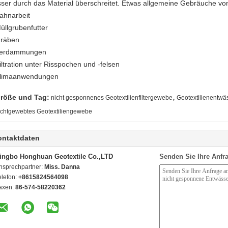
ser durch das Material überschreitet. Etwas allgemeine Gebräuche vo
ahnarbeit
üllgrubenfutter
räben
erdammungen
iltration unter Risspochen und -felsen
limaanwendungen
,
röße und Tag:
nicht gesponnenes Geotextilienfiltergewebe
Geotextilienentw
ichtgewebtes Geotextiliengewebe
ontaktdaten
ingbo Honghuan Geotextile Co.,LTD
Senden Sie Ihre Anfra
nsprechpartner:
Miss. Danna
elefon:
+8615824564098
axen:
86-574-58220362