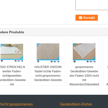
ndere Produkte
350G STREICHELN
HAUSTIER 200GSM
gesponnenes
weißer Faden-
Nadel lochte Faden-
Geotextilien-Gewebe
nichtgewebtes
nicht gesponnenes
des Faden-100G nicht
eotextilien-Gewebe
Geotextilien-Gewebe
mit
mit
Wasserdurchlässigkeit
K
sserdurchlässigkeit
Nicht gesponnenes
Geotextilien-Rohre