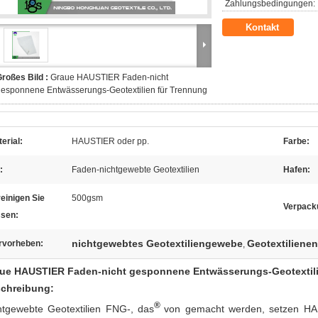
Zahlungsbedingungen:
Kontakt
roßes Bild :
Graue HAUSTIER Faden-nicht
esponnene Entwässerungs-Geotextilien für Trennung
erial:
HAUSTIER oder pp.
Farbe:
:
Faden-nichtgewebte Geotextilien
Hafen:
einigen Sie
500gsm
Verpack
sen:
nichtgewebtes Geotextiliengewebe
Geotextilien
rvorheben:
,
ue HAUSTIER Faden-nicht gesponnene Entwässerungs-Geotextili
chreibung:
®
htgewebte Geotextilien FNG-, das
von gemacht werden, setzen HA