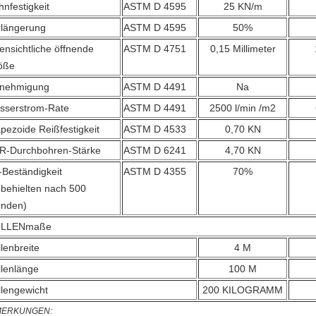
nfestigkeit
ASTM D 4595
25 KN/m
rlängerung
ASTM D 4595
50%
ensichtliche öffnende
ASTM D 4751
0,15 Millimeter
öße
nehmigung
ASTM D 4491
Na
sserstrom-Rate
ASTM D 4491
2500 l/min /m2
pezoide Reißfestigkeit
ASTM D 4533
0,70 KN
R-Durchbohren-Stärke
ASTM D 6241
4,70 KN
-Beständigkeit
ASTM D 4355
70%
 behielten nach 500
unden)
LLENmaße
lenbreite
4 M
llenlänge
100 M
llengewicht
200 KILOGRAMM
ERKUNGEN: