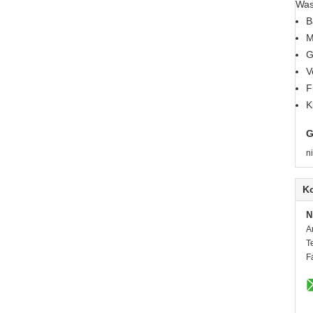
Was
B
M
G
V
F
K
G
n
K
N
A
T
F