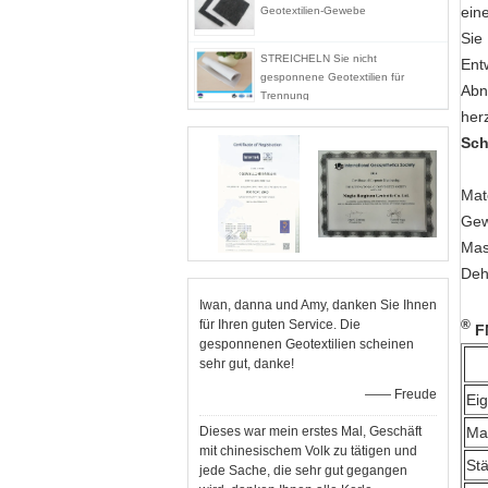
ein
Geotextilien-Gewebe
Sie
STREICHELN Sie nicht
Ent
gesponnene Geotextilien für
Abn
Trennung
herz
Sch
Mat
Gew
Mas
Deh
Iwan, danna und Amy, danken Sie Ihnen
für Ihren guten Service. Die
®
FN
gesponnenen Geotextilien scheinen
sehr gut, danke!
—— Freude
Ei
Dieses war mein erstes Mal, Geschäft
Ma
mit chinesischem Volk zu tätigen und
St
jede Sache, die sehr gut gegangen