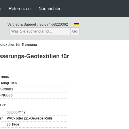
g
Referenzen
Nachrichten
Vertrieb & Support：
86-574-58220362
Go
extilien für Trennung
erungs-Geotextilien für
China
HongHuan
ISO9001
FNG500
AGB:
50,000/m^2
en:
PVC- oder pp.-Gewebe Rolls
30 Tage