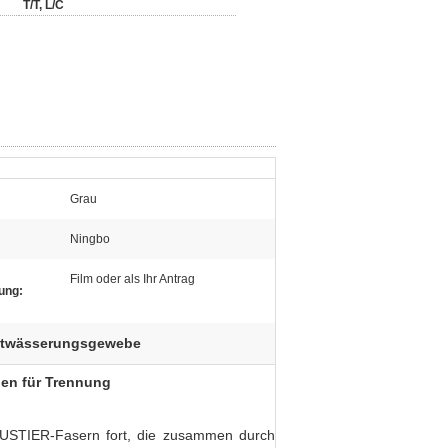
T/T, L/C
Grau
Ningbo
Film oder als Ihr Antrag
ung:
entwässerungsgewebe
en für Trennung
USTIER-Fasern fort, die zusammen durch