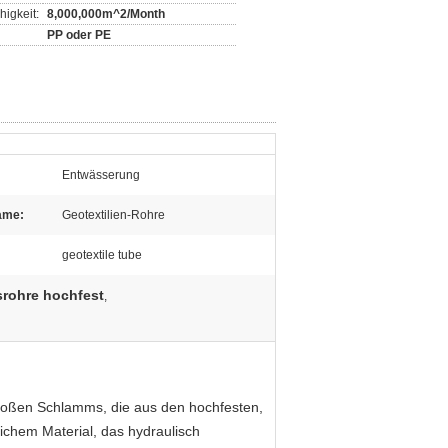
igkeit:
8,000,000m^2/Month
PP oder PE
Entwässerung
ame:
Geotextilien-Rohre
geotextile tube
rohre hochfest
,
roßen Schlamms, die aus den hochfesten,
lichem Material, das hydraulisch