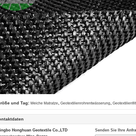
,
,
röße und Tag:
Weiche Matratze
Geotextilienrohrentwässerung
Geotextilienfi
ontaktdaten
ingbo Honghuan Geotextile Co.,LTD
Senden Sie Ihre Anfra