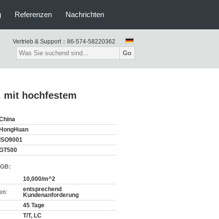
g
Referenzen
Nachrichten
Vertrieb & Support：
86-574-58220362
Go
. mit hochfestem
China
HongHuan
ISO9001
GT500
AGB:
10,000/m^2
entsprechend
en:
Kundenanforderung
45 Tage
T/T, LC