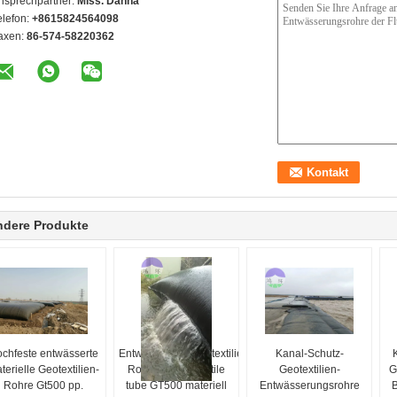
nsprechpartner:
Miss. Danna
elefon:
+8615824564098
axen:
86-574-58220362
ndere Produkte
chfeste entwässerte
Entwässerungsgeotextilien-
Kanal-Schutz-
terielle Geotextilien-
Rohre pp. geotextile
Geotextilien-
G
Rohre Gt500 pp.
tube GT500 materiell
Entwässerungsrohre
B