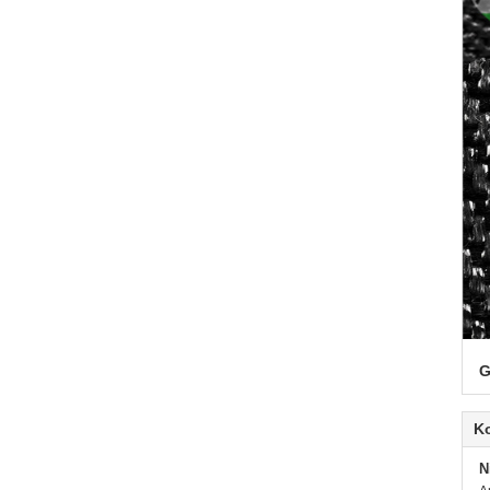
G
K
N