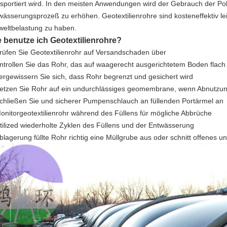
nsportiert wird. In den meisten Anwendungen wird der Gebrauch der P
wässerungsprozeß zu erhöhen. Geotextilienrohre sind kosteneffektiv le
eltbelastung zu haben.
 benutze ich Geotextilienrohre?
rüfen Sie Geotextilienrohr auf Versandschaden über
ntrollen Sie das Rohr, das auf waagerecht ausgerichtetem Boden flach 
ergewissern Sie sich, dass Rohr begrenzt und gesichert wird
etzen Sie Rohr auf ein undurchlässiges geomembrane, wenn Abnutzung 
chließen Sie und sicherer Pumpenschlauch an füllenden Portärmel an
onitorgeotextilienrohr während des Füllens für mögliche Abbrüche
tilized wiederholte Zyklen des Füllens und der Entwässerung
blagerung füllte Rohr richtig eine Müllgrube aus oder schnitt offenes u