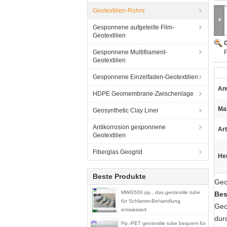
Geotextilien-Rohre
Gesponnene aufgeteilte Film-
Geotextilien
G
Gesponnene Multifilament-
F
Geotextilien
Gesponnene Einzelfaden-Geotextilien
An
HDPE Geomembrane-Zwischenlage
Mat
Geosynthetic Clay Liner
Antikorrosion gesponnene
Art
Geotextilien
Fiberglas Geogrid
He
Beste Produkte
Geo
MWG500 pp., das geotextile tube
Bes
für Schlamm-Behandlung
Geo
entwässert
dur
Pp.-PET geotextile tube bequem für