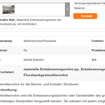
Versorgungsmaterial-Fäh
Material:
Kontakt
roßes Bild :
Materielle Entwässerungsrohre der
lussbank-pp. mit hochfestem
wendung:
Wellenbrecher/Flussbank
Funktion:
erial:
Pp.
Produktn
:
biplate Matratze
Art:
materielle Entwässerungsrohre pp.
Entwässerungs
,
rvorheben:
Flussbankgeotextilienrohre
textilienrohre für die Marine- und kostalen Strukturen
chreibung:
textilienrohre sind die Entwässerungstaschen oder Geobehälter des g
chlässigen Geotextilien hergestellt werden. Sie arbeiten mit jedem mög