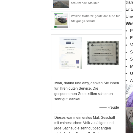
tra
schützende Struktur
Ent
Umw
Weiche Matratze geotextile tube für
Steigungs-Schutz
Wie
P
E
V
S
S
M
U
A
Iwan, danna und Amy, danken Sie Ihnen
für Ihren guten Service. Die
gesponnenen Geotextilien scheinen
sehr gut, danke!
—— Freude
Dieses war mein erstes Mal, Geschäft
mit chinesischem Volk zu tätigen und
jede Sache, die sehr gut gegangen