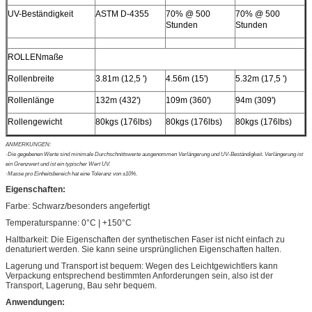
UV-Beständigkeit
ASTM D-4355
70% @ 500
70% @ 500
Stunden
Stunden
ROLLENmaße
Rollenbreite
3.81m (12,5 ')
4.56m (15')
5.32m (17,5 ')
Rollenlänge
132m (432')
109m (360')
94m (309')
Rollengewicht
80kgs (176lbs)
80kgs (176lbs)
80kgs (176lbs)
ANMERKUNGEN:
·Die gegebenen Werte sind minimale Durchschnittswerte ausgenommen Verlängerung und UV-Beständigkeit. Verlängerung ist
ein Grenzwert und ist ein typischer Wert UV.
·Masse pro Einheitsbereich hat eine Toleranz von ±10%.
Eigenschaften:
Farbe: Schwarz/besonders angefertigt
Temperaturspanne: 0°C | +150°C
Haltbarkeit: Die Eigenschaften der synthetischen Faser ist nicht einfach zu
denaturiert werden. Sie kann seine ursprünglichen Eigenschaften halten.
Lagerung und Transport ist bequem: Wegen des Leichtgewichtlers kann
Verpackung entsprechend bestimmten Anforderungen sein, also ist der
Transport, Lagerung, Bau sehr bequem.
Anwendungen: