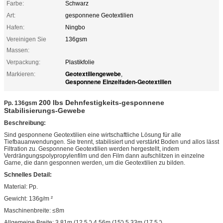
Farbe:
Schwarz
Art:
gesponnene Geotextilien
Hafen:
Ningbo
Vereinigen Sie
136gsm
Massen:
Verpackung:
Plastikfolie
Geotextiliengewebe
Markieren:
,
Gesponnene Einzelfaden-Geotextilien
200 lbs Dehnfestigkeits-gesponnene
Pp. 136gsm
Stabilisierungs-Gewebe
Beschreibung:
Sind gesponnene Geotextilien eine wirtschaftliche Lösung für alle
Tiefbauanwendungen. Sie trennt, stabilisiert und verstärkt Boden und allos lässt
Filtration zu. Gesponnene Geotextilien werden hergestellt, indem
Verdrängungspolypropylenfilm und den Film dann aufschlitzen in einzelne
Garne, die dann gesponnen werden, um die Geotextilien zu bilden.
Schnelles Detail:
Material: Pp.
Gewicht: 136g/m ²
Maschinenbreite: ≤8m
Allgemeine Breite: 3.81m (12,5 ')
4.56m (15')
5.33m (17,5 ')