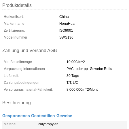
Produktdetails
Herkunftsort:
China
Markenname:
HongHuan
Zertifizierung:
ISO9001
Modellnummer:
SWG136
Zahlung und Versand AGB
Min Bestellmenge:
10,000/m^2
Verpackung Informationen:
PVC- oder pp.-Gewebe Rolls
Lieferzeit:
30 Tage
Zahlungsbedingungen:
T/T, L/C
Versorgungsmaterial-Fähigkeit:
8,000,000m^2/Month
Beschreibung
Gesponnenes Geotextilien-Gewebe
Material:
Polypropylen