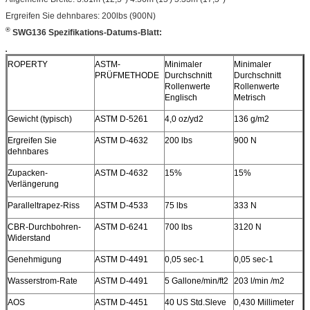
Ergreifen Sie dehnbares
: 200lbs (900N)
®
SWG136 Spezifikations-Datums-Blatt:
ROPERTY
ASTM-
Minimaler
Minimaler
PRÜFMETHODE
Durchschnitt
Durchschnitt
Rollenwerte
Rollenwerte
Englisch
Metrisch
Gewicht (typisch)
ASTM D-5261
4,0 oz/yd2
136 g/m2
Ergreifen Sie
ASTM D-4632
200 lbs
900 N
dehnbares
Zupacken-
ASTM D-4632
15%
15%
Verlängerung
Paralleltrapez-Riss
ASTM D-4533
75 lbs
333 N
CBR-Durchbohren-
ASTM D-6241
700 lbs
3120 N
Widerstand
Genehmigung
ASTM D-4491
0,05 sec-1
0,05 sec-1
Wasserstrom-Rate
ASTM D-4491
5 Gallone/min/ft2
203 l/min /m2
AOS
ASTM D-4451
40 US Std.Sleve
0,430 Millimeter