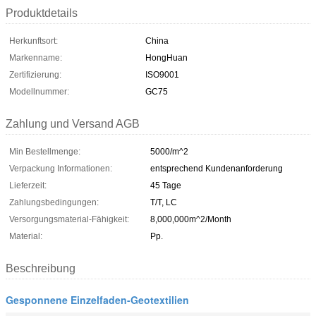
Produktdetails
Herkunftsort:
China
Markenname:
HongHuan
Zertifizierung:
ISO9001
Modellnummer:
GC75
Zahlung und Versand AGB
Min Bestellmenge:
5000/m^2
Verpackung Informationen:
entsprechend Kundenanforderung
Lieferzeit:
45 Tage
Zahlungsbedingungen:
T/T, LC
Versorgungsmaterial-Fähigkeit:
8,000,000m^2/Month
Material:
Pp.
Beschreibung
Gesponnene Einzelfaden-Geotextilien