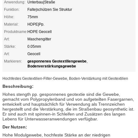
Anwendung:
Unterbau|Straße
Funktion:
Falte|schützen Sie Struktur
Höhe:
75mm
Material:
HDPE|Pp.
Produktname:
HDPE Geocell
Art:
Maschengitter
Stärke:
0.05mm
Art:
Geocell
gesponnenes Geotextiliengewebe
Markieren:
,
Bodenverstärkungsgewebe
Hochfestes Geotextilien-Filter-Gewebe, Boden-Verstärkung mit Geotextilien
Beschreibung:
Hohes stength pp. gesponnenes geotextie sind die Gewebe,
gemacht vom Polypropylenband und von aufgeteilten Fasergarnen,
entwickelt und hauptsächlich für Verwendung als Trennzeichen
hergestellt und die Verstärkung, die im Straßenbau geosynthetic ist.
Er sind auch mit spinnen-in Schleifen und Zusätzen des langen
Lebens für Unterwasseranwendungen verfügbar.
Der Nutzen:
Hohe Modulgewebe, hochfeste Stärke an der niedrigen