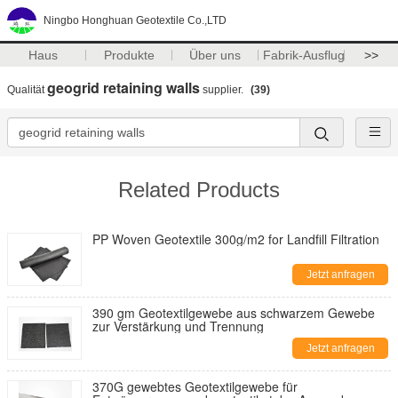
Ningbo Honghuan Geotextile Co.,LTD
Haus
Produkte
Über uns
Fabrik-Ausflug
>>
geogrid retaining walls
Qualität
supplier.
(39)
Related Products
PP Woven Geotextile 300g/m2 for Landfill Filtration
Jetzt anfragen
390 gm Geotextilgewebe aus schwarzem Gewebe
zur Verstärkung und Trennung
Jetzt anfragen
370G gewebtes Geotextilgewebe für