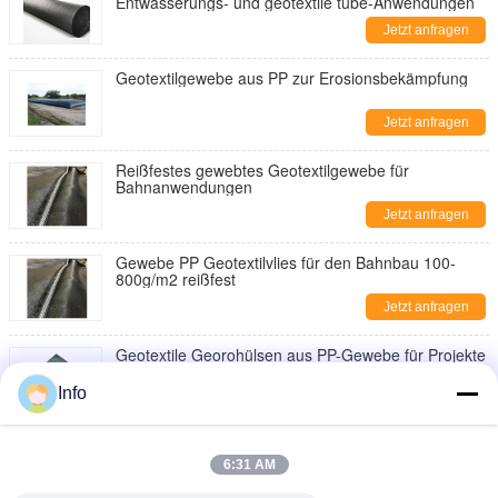
Entwässerungs- und geotextile tube-Anwendungen
Jetzt anfragen
Geotextilgewebe aus PP zur Erosionsbekämpfung
Jetzt anfragen
Reißfestes gewebtes Geotextilgewebe für
Bahnanwendungen
Jetzt anfragen
Gewebe PP Geotextilvlies für den Bahnbau 100-
800g/m2 reißfest
Jetzt anfragen
Geotextile Georohülsen aus PP-Gewebe für Projekte
zur Gewässerpflege
Info
Jetzt anfragen
PP-Gewebe-Geotextil für Wasserbau und
Böschungsschutz
6:31 AM
Jetzt anfragen