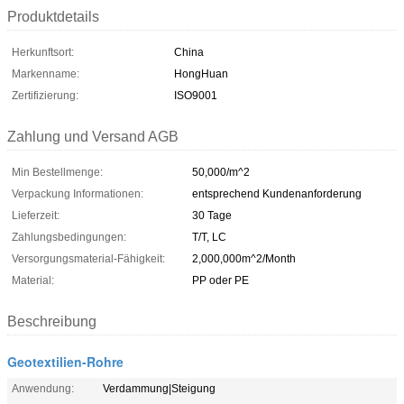
Produktdetails
Herkunftsort:
China
Markenname:
HongHuan
Zertifizierung:
ISO9001
Zahlung und Versand AGB
Min Bestellmenge:
50,000/m^2
Verpackung Informationen:
entsprechend Kundenanforderung
Lieferzeit:
30 Tage
Zahlungsbedingungen:
T/T, LC
Versorgungsmaterial-Fähigkeit:
2,000,000m^2/Month
Material:
PP oder PE
Beschreibung
Geotextilien-Rohre
Anwendung:
Verdammung|Steigung