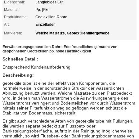
Eigenschaft:
Langlebiges Gut
Material:
Pp. |PET
Produktname:
Geotextilien-Rohre
Art:
Einzelfaden
Weiche Matratze
Geotextilienfiltergewebe
Markieren:
,
Entwässerungsgeotextilien-Rohre Eco freundliches gemacht von
gesponnenen Geotextilien pp. hohe Hartnäckigkeit
Schnelles Detail:
Entsprechend Kundenanforderung
Beschreibung:
geotextile tube ist eine der effektivsten Komponenten, die
normalerweise in der schützenden Struktur der wasserdichten
Abnutzung benutzt werden. Weiche Matratze zu den Platzbedeckt
wird, in denen man Wasserströmen die Auswirkungsenergie des
Wasserstroms verringert und Bodenteilchen vor durch Wasserstrom
mittels seiner Filterfunktion weg so geflogen werden schützt die
Stabilität von Bodenmass. sicherstellt.
Es gibt auch verschiedene Arten von geotextile tube mit Füllungen,
die werden separat bedeckt zur Flussbett- oder
Banksteigungsoberfläche, auftritt in der Reinigung möglicherweise
vermutlich, so wird Flussbett- oder Banksteigungsbodenmasse von